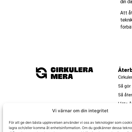
din d
Att åt
tekni
förbä
Åter
Cirkule
Så gör
Så åte
Hitta å
Vi värnar om din integritet
F
ör
att
ge
den
b
ä
sta
u
pp
level
sen
an
v
ä
nder
vi
o
ss
av
te
kn
olog
ier
som
cooki
lag
ra
o
ch
/
eller
k
omm
a
å
t
en
he
ts
information
.
Om
du
god
k
ä
n
ner
d
essa
te
kn
o