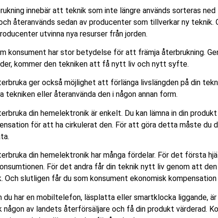
rukning innebär att teknik som inte längre används sorteras ned
och återanvänds sedan av producenter som tillverkar ny tekni
producenter utvinna nya resurser från jorden.
m konsument har stor betydelse för att främja återbrukning. Gen
der, kommer den tekniken att få nytt liv och nytt syfte.
terbruka ger också möjlighet att förlänga livslängden på din tekn
ga tekniken eller återanvända den i någon annan form.
terbruka din hemelektronik är enkelt. Du kan lämna in din produk
nsation för att ha cirkulerat den. För att göra detta måste du d
ata.
terbruka din hemelektronik har många fördelar. För det första hj
onsumtionen. För det andra får din teknik nytt liv genom att den
k. Och slutligen får du som konsument ekonomisk kompensation fö
 du har en mobiltelefon, läsplatta eller smartklocka liggande, ä
 någon av landets återförsäljare och få din produkt värderad. Ko