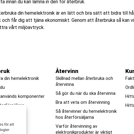
ata innan du kan lämna in den för återbruk.
erbruka din hemelektronik är en lätt och bra sätt att bidra till håll
k och får dig att tjäna ekonomiskt. Genom att återbruka så kan 
ttra vårt miljöavtryck.
bruk
Återvinn
Ku
ra din hemelektronik
Skillnad mellan återbruka och
Fakt
återvinna
 du
Ordl
Så gör du när du ska återvinna
ranvänds komponenter
Hitt
Bra att veta om återvinning
terförsäljare
Hitt
Så återvinner du hemelektronik
hos återförsäljarna
es
f
ör
att
Varför återvinning av
log
ier
elektronikprodukter är viktigt