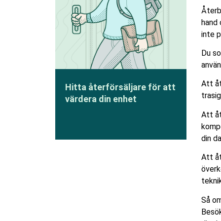
Återb
hand 
inte 
Du so
använ
Att å
Hitta återförsäljare för att
trasi
värdera din enhet
Att å
kompe
din d
Att å
överk
tekni
Så om
Besök