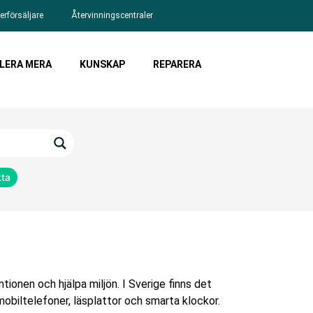
erförsäljare
Återvinningscentraler
LERA MERA
KUNSKAP
REPARERA
kta
ionen och hjälpa miljön. I Sverige finns det
 mobiltelefoner, läsplattor och smarta klockor.