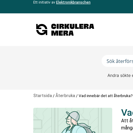
Ett initiativ av
Elektronikbranschen
Andra sökte 
Startsida
/
Återbruka
/
Vad innebär det att återbruka?
Va
Att å
många