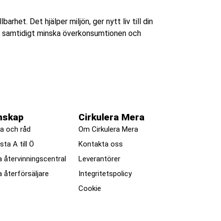
barhet. Det hjälper miljön, ger nytt liv till din
vi samtidigt minska överkonsumtionen och
nskap
Cirkulera Mera
a och råd
Om Cirkulera Mera
ista A till Ö
Kontakta oss
a återvinningscentral
Leverantörer
a återförsäljare
Integritetspolicy
Cookie