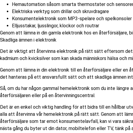
Hemautomation såsom smarta thermostater och sensore
Elektriska verktyg som drillar och skruvdragare
Konsumentelektronik som MP3-spelare och spelkonsoler
Elljusstakar, ljusslingor, klockor och routrar
Genom att lämna in din gamla elektronik hos en återförsäljare, bi
Skadliga ämnen i elektronik
Det är viktigt att återvinna elektronik på rätt sätt eftersom de
kadmium och kvicksilver som kan skada människors hälsa och mil
Genom att lämna in din elektronik till en återförsäljare eller en 
det hanteras på ett ansvarsfullt sätt och att skadliga ämnen int
Så, om du har någon gammal hemelektronik som du inte längre an
återförsäljaren eller på en återvinningscentral.
Det är en enkel och viktig handling för att bidra till en hållbar 
alla att återvinna vår hemelektronik på rätt sätt. Genom att lämna
återförsäljare som tar emot konsumentelavfall, kan vi vara säkra
nästa gång du byter ut din dator, mobiltelefon eller TV, tänk på