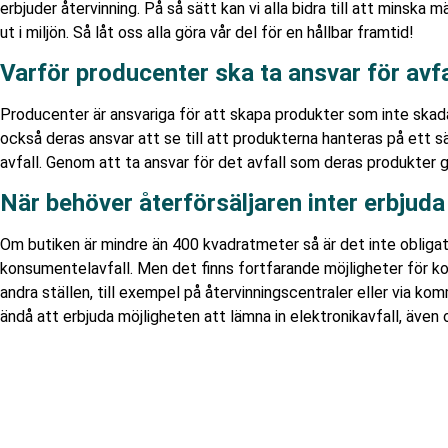
erbjuder återvinning. På så sätt kan vi alla bidra till att minsk
ut i miljön. Så låt oss alla göra vår del för en hållbar framtid!
Varför producenter ska ta ansvar för avfa
Producenter är ansvariga för att skapa produkter som inte skadar
också deras ansvar att se till att produkterna hanteras på ett sä
avfall. Genom att ta ansvar för det avfall som deras produkter g
När behöver återförsäljaren inter erbjuda
Om butiken är mindre än 400 kvadratmeter så är det inte obligat
konsumentelavfall. Men det finns fortfarande möjligheter för k
andra ställen, till exempel på återvinningscentraler eller via k
ändå att erbjuda möjligheten att lämna in elektronikavfall, även 