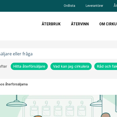
Ordlista
Leverantörer
Åt
ÅTERBRUK
ÅTERVINN
OM CIRKU
efter
Hitta återförsäljare
Vad kan jag cirkulera
Råd och fa
os återförsäljarna