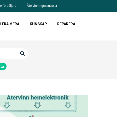
erförsäljare
Återvinningscentraler
LERA MERA
KUNSKAP
REPARERA
kta