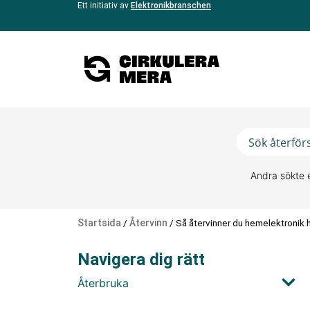
Ett initiativ av
Elektronikbranschen
Andra sökte 
Startsida
/
Återvinn
/
Så återvinner du hemelektronik h
Navigera dig rätt
Återbruka