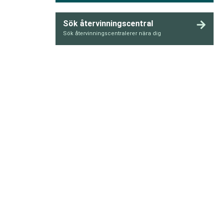
Sök återvinningscentral
Sök återvinningscentralerer nära dig