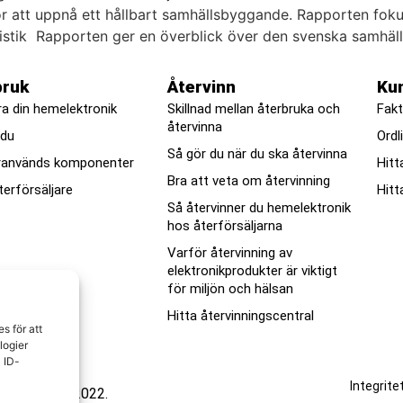
ör att uppnå ett hållbart samhällsbyggande. Rapporten fokuse
tistik Rapporten ger en överblick över den svenska samhäl
bruk
Återvinn
Ku
ra din hemelektronik
Skillnad mellan återbruka och
Fakt
återvinna
 du
Ordl
Så gör du när du ska återvinna
ranvänds komponenter
Hitt
Bra att veta om återvinning
terförsäljare
Hitt
Så återvinner du hemelektronik
hos återförsäljarna
Varför återvinning av
elektronikprodukter är viktigt
för miljön och hälsan
Hitta återvinningscentral
es
f
ör
att
log
ier
a
ID
-
Integrite
branschen © 2022.