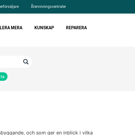
erförsäljare
Återvinningscentraler
LERA MERA
KUNSKAP
REPARERA
kta
byggande, och som ger en inblick i vilka