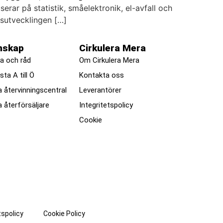
rar på statistik, småelektronik, el-avfall och
lsutvecklingen […]
nskap
Cirkulera Mera
a och råd
Om Cirkulera Mera
ista A till Ö
Kontakta oss
a återvinningscentral
Leverantörer
a återförsäljare
Integritetspolicy
Cookie
tspolicy
Cookie Policy