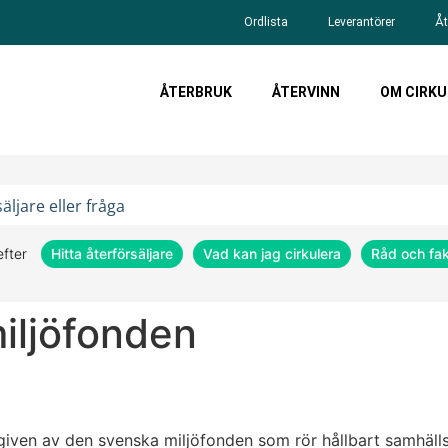
Ordlista
Leverantörer
Åt
ÅTERBRUK
ÅTERVINN
OM CIRKU
efter
Hitta återförsäljare
Vad kan jag cirkulera
Råd och fa
iljöfonden
given av den svenska miljöfonden som rör hållbart samhälls