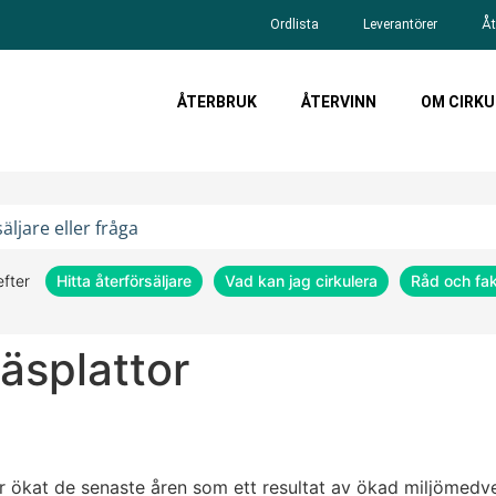
Ordlista
Leverantörer
Åt
ÅTERBRUK
ÅTERVINN
OM CIRKU
efter
Hitta återförsäljare
Vad kan jag cirkulera
Råd och fa
läsplattor
r ökat de senaste åren som ett resultat av ökad miljömedv