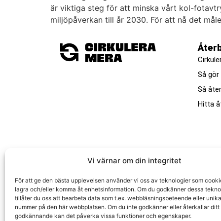
är viktiga steg för att minska vårt kol-fotav
miljöpåverkan till år 2030. För att nå det mål
Åter
Cirkule
Så gör
Så åte
Hitta å
Vi värnar om din integritet
F
ör
att
ge
den
b
ä
sta
u
pp
level
sen
an
v
ä
nder
vi
o
ss
av
te
kn
olog
ier
som
cooki
lag
ra
o
ch
/
eller
k
omm
a
å
t
en
he
ts
information
.
Om
du
god
k
ä
n
ner
d
essa
te
kn
o
till
å
ter
du
o
ss
att
bear
beta
data
som
t
.
ex
.
web
bl
ä
sn
ings
bet
e
ende
e
ller
un
ik
num
mer
p
å
den
h
ä
r
web
b
pl
ats
en
.
Om
du
int
e
god
k
ä
n
ner
e
ller
å
ter
k
all
ar
d
itt
Cirkulera Mera är ett varumärke av Elektronik
god
k
ä
nn
ande
kan
det
p
å
ver
ka
v
issa
funk
tion
er
o
ch
eg
ens
k
aper
.