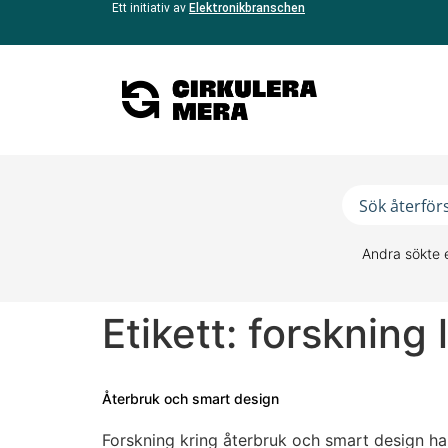
Ett initiativ av
Elektronikbranschen
Andra sökte 
Etikett:
forskning 
Återbruk och smart design
Forskning kring återbruk och smart design ha