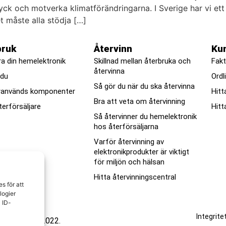
tryck och motverka klimatförändringarna. I Sverige har vi et
et måste alla stödja […]
bruk
Återvinn
Ku
ra din hemelektronik
Skillnad mellan återbruka och
Fakt
återvinna
 du
Ordl
Så gör du när du ska återvinna
ranvänds komponenter
Hitt
Bra att veta om återvinning
terförsäljare
Hitt
Så återvinner du hemelektronik
hos återförsäljarna
Varför återvinning av
elektronikprodukter är viktigt
för miljön och hälsan
Hitta återvinningscentral
es
f
ör
att
log
ier
a
ID
-
Integrite
branschen © 2022.