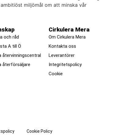
t ambitiöst miljömål om att minska vår
nskap
Cirkulera Mera
a och råd
Om Cirkulera Mera
ista A till Ö
Kontakta oss
a återvinningscentral
Leverantörer
a återförsäljare
Integritetspolicy
Cookie
tspolicy
Cookie Policy