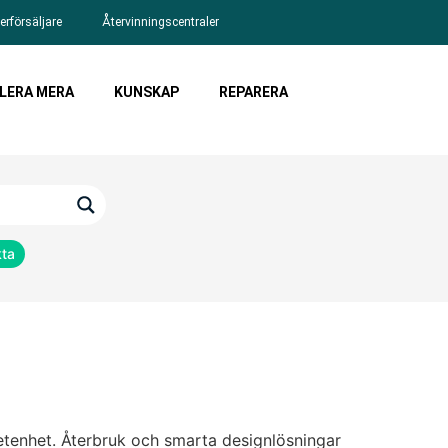
erförsäljare
Återvinningscentraler
LERA MERA
KUNSKAP
REPARERA
kta
etenhet. Återbruk och smarta designlösningar