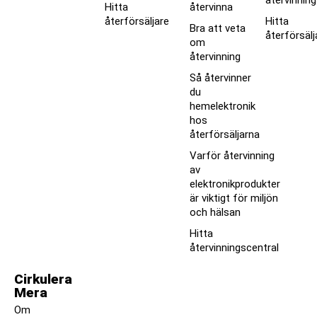
Hitta
återvinna
återförsäljare
Hitta
Bra att veta
återförsälj
om
återvinning
Så återvinner
du
hemelektronik
hos
återförsäljarna
Varför återvinning
av
elektronikprodukter
är viktigt för miljön
och hälsan
Hitta
återvinningscentral
Cirkulera
Mera
Om