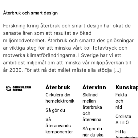
Återbruk och smart design
Forskning kring återbruk och smart design har ökat de
senaste åren som ett resultat av ökad
miljömedvetenhet. Återbruk och smarta designlösningar
är viktiga steg för att minska vårt kol-fotavtryck och
motverka klimatförändringarna. I Sverige har vi ett
ambitiöst miljömål om att minska vår miljöpåverkan till
år 2030. För att nå det målet måste alla stödja […]
Återbruk
Återvinn
Kunska
Cirkulera din
Skillnad
Fakta
hemelektronik
mellan
och
återbruka
råd
Så gör du
och
Ordlista
Så
återvinna
A till Ö
återanvänds
Så gör du
komponenter
Hitta
när du ska
återvinnin