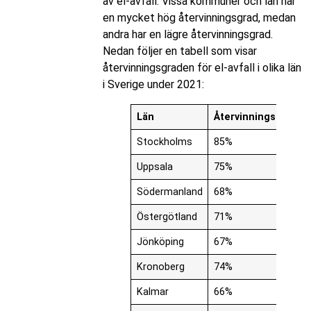
av el-avfall. Vissa kommuner och län har
en mycket hög återvinningsgrad, medan
andra har en lägre återvinningsgrad.
Nedan följer en tabell som visar
återvinningsgraden för el-avfall i olika län
i Sverige under 2021:
Län
Återvinningsgrad
Stockholms
85%
Uppsala
75%
Södermanland
68%
Östergötland
71%
Jönköping
67%
Kronoberg
74%
Kalmar
66%