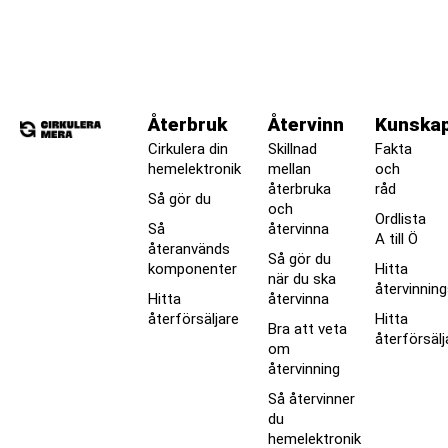
Återbruk
Återvinn
Kunska
Cirkulera din
Skillnad
Fakta
hemelektronik
mellan
och
återbruka
råd
Så gör du
och
Ordlista
Så
återvinna
A till Ö
återanvänds
Så gör du
komponenter
Hitta
när du ska
återvinnin
Hitta
återvinna
återförsäljare
Hitta
Bra att veta
återförsälj
om
återvinning
Så återvinner
du
hemelektronik