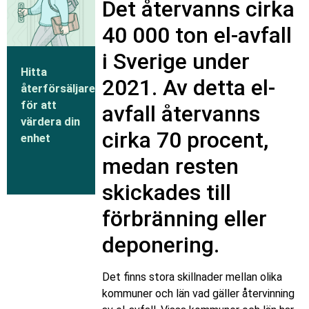
Det återvanns cirka
40 000 ton el-avfall
i Sverige under
Hitta
2021. Av detta el-
återförsäljare
för att
avfall återvanns
värdera din
cirka 70 procent,
enhet
medan resten
skickades till
förbränning eller
deponering.
Det finns stora skillnader mellan olika
kommuner och län vad gäller återvinning