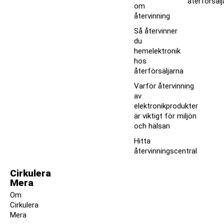
återförsälj
om
återvinning
Så återvinner
du
hemelektronik
hos
återförsäljarna
Varför återvinning
av
elektronikprodukter
är viktigt för miljön
och hälsan
Hitta
återvinningscentral
Cirkulera
Mera
Om
Cirkulera
Mera