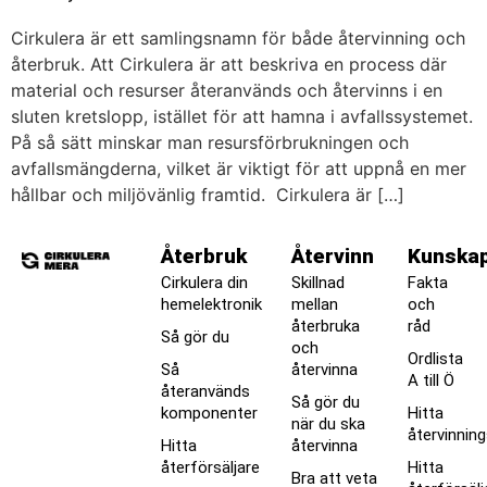
Cirkulera är ett samlingsnamn för både återvinning och
återbruk. Att Cirkulera är att beskriva en process där
material och resurser återanvänds och återvinns i en
sluten kretslopp, istället för att hamna i avfallssystemet.
På så sätt minskar man resursförbrukningen och
avfallsmängderna, vilket är viktigt för att uppnå en mer
hållbar och miljövänlig framtid. Cirkulera är […]
Återbruk
Återvinn
Kunska
Cirkulera din
Skillnad
Fakta
hemelektronik
mellan
och
återbruka
råd
Så gör du
och
Ordlista
Så
återvinna
A till Ö
återanvänds
Så gör du
komponenter
Hitta
när du ska
återvinnin
Hitta
återvinna
återförsäljare
Hitta
Bra att veta