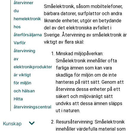
återvinner
Småelektronik, såsom mobiltelefoner,
du
bärbara datorer, surfplattor och andra
hemelektronik
liknande enheter, utgör en betydande
hos
del av det elektroniska avfallet i
Sverige. Återvinning av småelektronik är
återförsäljarna
viktigt av flera skäl:
Varför
återvinning
Minskad miljöpåverkan:
av
Småelektronik innehåller ofta
elektronikprodukter
farliga ämnen som kan vara
skadliga för miljön om de inte
är viktigt
hanteras på rätt sätt. Genom att
för miljön
återvinna dessa enheter på ett
och hälsan
säkert och miljövänligt sätt
Hitta
undviks att dessa ämnen släpps
återvinningscentral
ut i naturen.
Resursåtervinning: Småelektronik
Kunskap
innehåller värdefulla material som