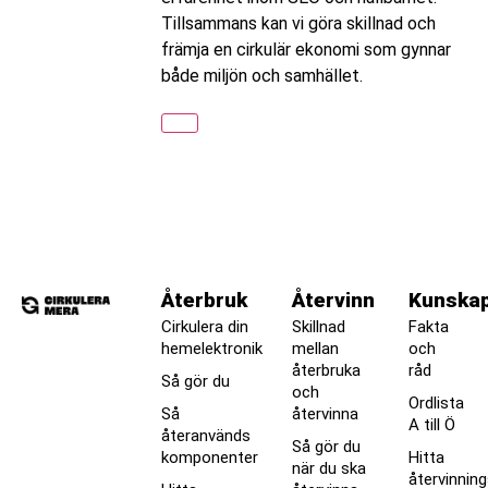
Tillsammans kan vi göra skillnad och
främja en cirkulär ekonomi som gynnar
både miljön och samhället.
Återbruk
Återvinn
Kunska
Cirkulera din
Skillnad
Fakta
hemelektronik
mellan
och
återbruka
råd
Så gör du
och
Ordlista
Så
återvinna
A till Ö
återanvänds
Så gör du
komponenter
Hitta
när du ska
återvinnin