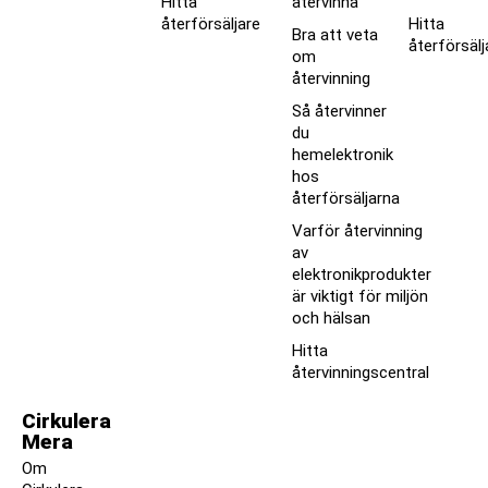
Hitta
återvinna
återförsäljare
Hitta
Bra att veta
återförsälj
om
återvinning
Så återvinner
du
hemelektronik
hos
återförsäljarna
Varför återvinning
av
elektronikprodukter
är viktigt för miljön
och hälsan
Hitta
återvinningscentral
Cirkulera
Mera
Om