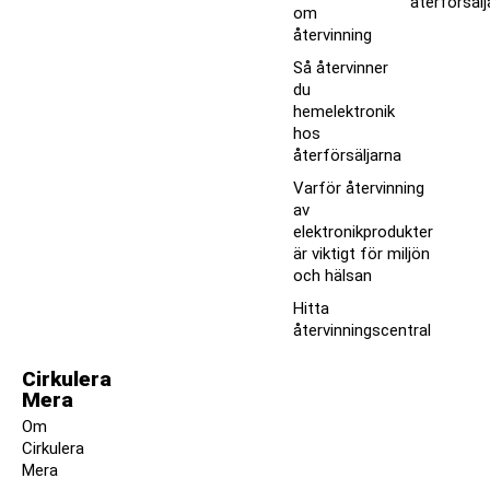
återförsälj
om
återvinning
Så återvinner
du
hemelektronik
hos
återförsäljarna
Varför återvinning
av
elektronikprodukter
är viktigt för miljön
och hälsan
Hitta
återvinningscentral
Cirkulera
Mera
Om
Cirkulera
Mera