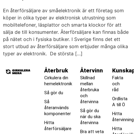
En återförsäljare av småelektronik är ett företag som
köper in olika typer av elektronisk utrustning som
mobiltelefoner, läsplattor och smarta klockor för att
sälja de till konsumenter. Återförsäljare kan finnas både
på nätet och i fysiska butiker. I Sverige finns det ett
stort utbud av återförsäljare som erbjuder många olika
typer av elektronik. De största […]
Återbruk
Återvinn
Kunska
Cirkulera din
Skillnad
Fakta
hemelektronik
mellan
och
återbruka
råd
Så gör du
och
Ordlista
Så
återvinna
A till Ö
återanvänds
Så gör du
komponenter
Hitta
när du ska
återvinnin
Hitta
återvinna
återförsäljare
Hitta
Bra att veta