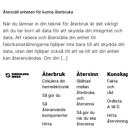
Återställ enheten för kunna återbruka
När du lämnar in din teknik för återbruk är det viktigt
att du tar bort all data för att skydda din integritet och
data. Att radera och återställa din enhet till
fabriksinställningarna hjälper inte bara till att skydda din
data, utan det hjälper också till att se till att din enhet
kan återanvändas. Om din […]
Återbruk
Återvinn
Kunska
Cirkulera din
Skillnad
Fakta
hemelektronik
mellan
och
återbruka
råd
Så gör du
och
Ordlista
Så
återvinna
A till Ö
återanvänds
Så gör du
komponenter
Hitta
när du ska
återvinnin
Hitta
återvinna