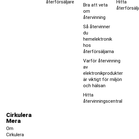
återförsäljare
Hitta
Bra att veta
återförsälj
om
återvinning
Så återvinner
du
hemelektronik
hos
återförsäljarna
Varför återvinning
av
elektronikprodukter
är viktigt för miljön
och hälsan
Hitta
återvinningscentral
Cirkulera
Mera
Om
Cirkulera