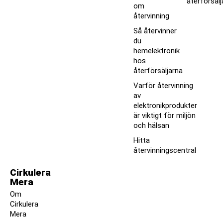
återförsälj
om
återvinning
Så återvinner
du
hemelektronik
hos
återförsäljarna
Varför återvinning
av
elektronikprodukter
är viktigt för miljön
och hälsan
Hitta
återvinningscentral
Cirkulera
Mera
Om
Cirkulera
Mera