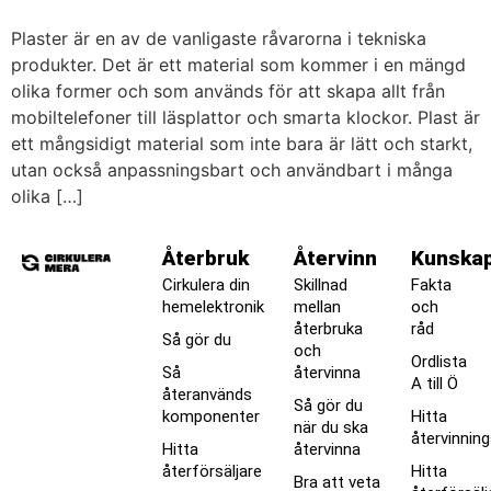
Plaster är en av de vanligaste råvarorna i tekniska
produkter. Det är ett material som kommer i en mängd
olika former och som används för att skapa allt från
mobiltelefoner till läsplattor och smarta klockor. Plast är
ett mångsidigt material som inte bara är lätt och starkt,
utan också anpassningsbart och användbart i många
olika […]
Återbruk
Återvinn
Kunska
Cirkulera din
Skillnad
Fakta
hemelektronik
mellan
och
återbruka
råd
Så gör du
och
Ordlista
Så
återvinna
A till Ö
återanvänds
Så gör du
komponenter
Hitta
när du ska
återvinnin
Hitta
återvinna
återförsäljare
Hitta
Bra att veta