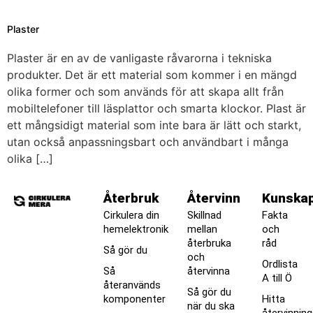
Plaster
Plaster är en av de vanligaste råvarorna i tekniska
produkter. Det är ett material som kommer i en mängd
olika former och som används för att skapa allt från
mobiltelefoner till läsplattor och smarta klockor. Plast är
ett mångsidigt material som inte bara är lätt och starkt,
utan också anpassningsbart och användbart i många
olika […]
Återbruk
Återvinn
Kunska
Cirkulera din
Skillnad
Fakta
hemelektronik
mellan
och
återbruka
råd
Så gör du
och
Ordlista
Så
återvinna
A till Ö
återanvänds
Så gör du
komponenter
Hitta
när du ska
återvinnin