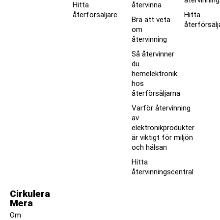
Hitta
återvinna
återförsäljare
Hitta
Bra att veta
återförsälj
om
återvinning
Så återvinner
du
hemelektronik
hos
återförsäljarna
Varför återvinning
av
elektronikprodukter
är viktigt för miljön
och hälsan
Hitta
återvinningscentral
Cirkulera
Mera
Om