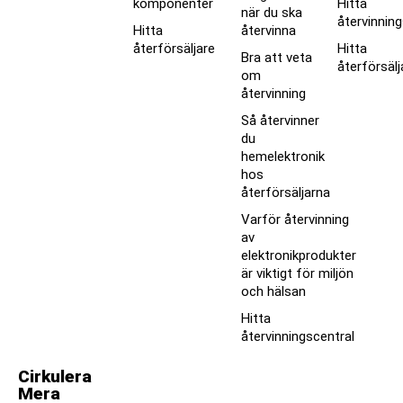
komponenter
Hitta
när du ska
återvinnin
Hitta
återvinna
återförsäljare
Hitta
Bra att veta
återförsälj
om
återvinning
Så återvinner
du
hemelektronik
hos
återförsäljarna
Varför återvinning
av
elektronikprodukter
är viktigt för miljön
och hälsan
Hitta
återvinningscentral
Cirkulera
Mera